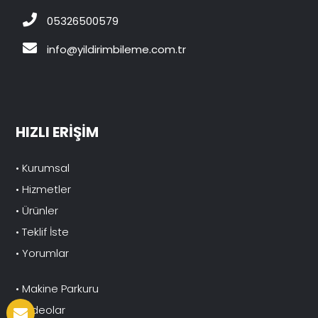
05326500579
info@yildirimbileme.com.tr
HIZLI ERİŞİM
• Kurumsal
• Hizmetler
• Ürünler
• Teklif İste
• Yorumlar
• Makine Parkuru
• Videolar