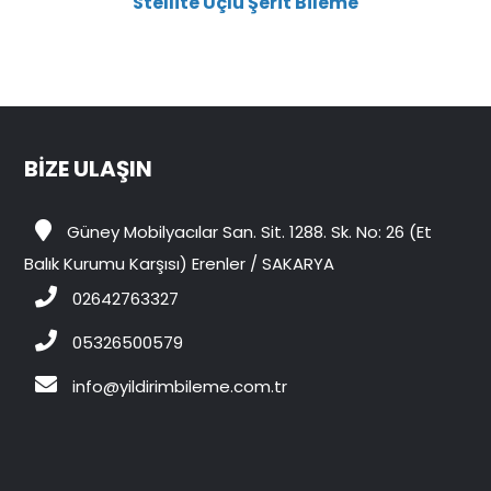
Stellite Uçlu Şerit Bileme
BİZE ULAŞIN
Güney Mobilyacılar San. Sit. 1288. Sk. No: 26 (Et
Balık Kurumu Karşısı) Erenler / SAKARYA
02642763327
05326500579
info@yildirimbileme.com.tr